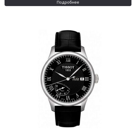
Минеральное
(32)
Подробнее
Показывать больше
Механизм
Автоподзавод
(70)
Кварцевые
(2)
Показывать больше
Материал корпуса
Золото
(1)
Пластик
(1)
Показывать больше
Материал браслета
Каучук
(1)
Кожа
(48)
Показывать больше