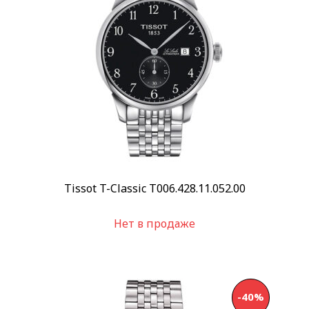
Скидка
-10%
(7)
-15%
(3)
Показывать больше
Пол
Женские
(17)
Мужские
(105)
Унисекс
(1)
Категории
Tissot T-Classic T006.428.11.052.00
Швейцарские часы
(93)
Нет в продаже
Дизайнерские часы
(12)
Японские часы
(16)
Японские часы Orient
(16)
Все часы
(123)
-40%