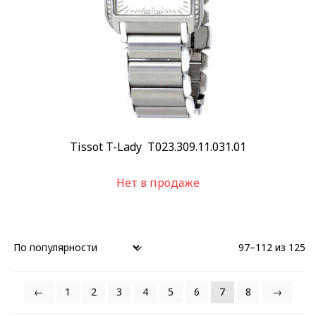
Tissot T-Lady T023.309.11.031.01
Нет в продаже
97–112 из 125
←
1
2
3
4
5
6
7
8
→