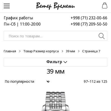
Перейти
Перейти
к
к
навигации
содержимому
График работы
+998 (71) 232-00-66
Пн-Сб | 11:00-20:00
+998 (77) 209-50-50
Искать:
Главная
Товар Размер корпуса
39 мм
Страница 7
39 мм
Применить
97–112 из 125
Выберите диапазон цен