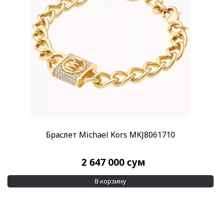
Пол
Женские
(27)
Бренд
Michael Kors
(27)
Материал браслета
Латунь
(6)
Покрытие 14K Золото
(14)
Показывать больше
Браслет Michael Kors MKJ8061710
Дополнительно
Серьги
(2)
2 647 000
сум
Цирконий
(25)
В корзину
Применить