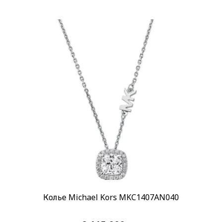
Колье Michael Kors MKC1407AN040