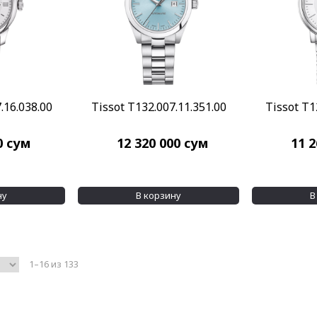
.16.038.00
Tissot T132.007.11.351.00
Tissot T1
0
сум
12 320 000
сум
11 
ну
В корзину
В
1–16 из 133