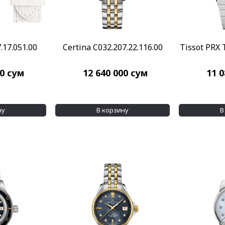
.17.051.00
Certina C032.207.22.116.00
Tissot PRX 
00
сум
12 640 000
сум
11 
ну
В корзину
В