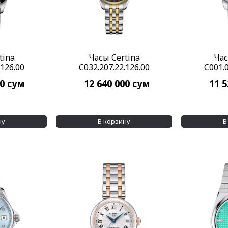
tina
Часы Certina
Час
.126.00
C032.207.22.126.00
C001.0
00
сум
12 640 000
сум
11 
ну
В корзину
В