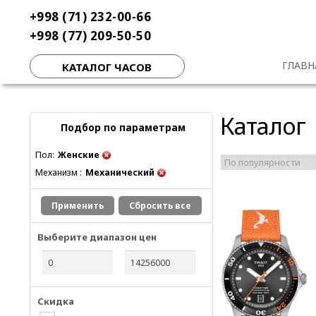
Перейти
Перейти
+998 (71) 232-00-66
к
к
+998 (77) 209-50-50
навигации
содержимому
ГЛАВН
КАТАЛОГ ЧАСОВ
Каталог
Подбор по параметрам
Пол:
Женские
Механизм :
Механический
Применить
Сбросить все
Выберите диапазон цен
Скидка