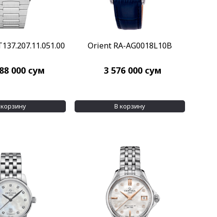
T137.207.11.051.00
Orient RA-AG0018L10B
088 000
сум
3 576 000
сум
 корзину
В корзину