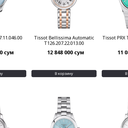
7.11.046.00
Tissot Bellissima Automatic
Tissot PRX 
T126.207.22.013.00
00
сум
12 848 000
сум
11 
ну
В корзину
В