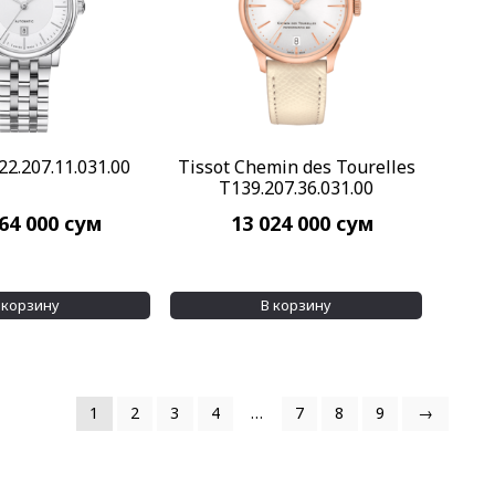
22.207.11.031.00
Tissot Chemin des Tourelles
T139.207.36.031.00
264 000
сум
13 024 000
сум
 корзину
В корзину
1
2
3
4
…
7
8
9
→