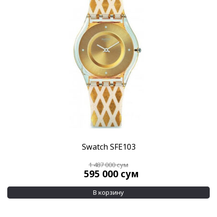
Swatch SFE103
1 487 000
сум
595 000
сум
В корзину