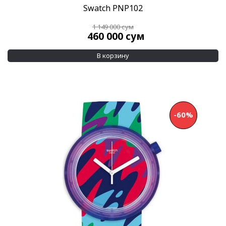
Swatch PNP102
1 149 000
сум
460 000
сум
В корзину
-60%