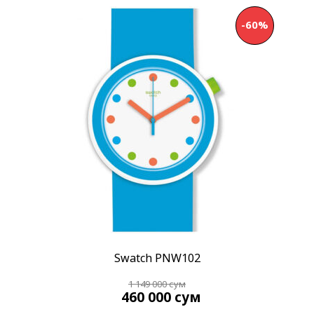
Минеральное
(2)
Хезалитовое
(102)
-60%
Механизм
Автоподзавод
(5)
Кварцевый
(99)
Показывать больше
Материал корпуса
Алюминий
(1)
Пластик
(87)
Показывать больше
Материал браслета
Алюминий
(3)
Swatch PNW102
Каучук
(1)
1 149 000
сум
Показывать больше
460 000
сум