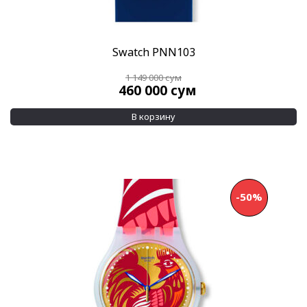
Swatch PNN103
1 149 000
сум
460 000
сум
В корзину
-50%