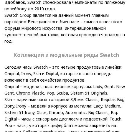
Вдобавок, Swatch спонсировала чемпионаты по пляжному
волейболу до 2010 года.
Swatch Group является на данный момент главным
партнёром Венецианского биеннале – самого известного
форума мирового искусства, интернациональной
художественной выставки, которая проводится дважды в
год.
Коллекции и модельные ряды Swatch
Сегодня часы Swatch – это четыре продуктовые линейки:
Original, Irony, Skin и Digital, которые в свою очередь
включают в себя семейства продуктов.
Original – модели с пластиковым корпусом: Lady, Gent, New
Gent, Chrono Plastic, Pop, Scuba, Sistem 51 Originals.
Skin – наручные часы толщиной 3,9 мм: Classic, Regular, Big,
Irony. Irony – модели в корпусе из металла: Lady, Medium,
Sistem 51 Irony, XLite, Chrono, Automatic, Big Classic, Big.
Digital – часы с сенсорным дисплеем и подсветкой: Touch.
Pop – часы, у которых циферблат можно закрепить на
одежду. Bellamy swatch swiss – часы с микросхемой для