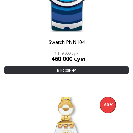
Swatch PNN104
1 149 000
сум
460 000
сум
В корзину
-60%