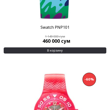
Swatch PNP101
1 149 000
сум
460 000
сум
В корзину
-60%