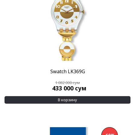
Swatch LK369G
1 082 000
сум
433 000
сум
В корзину