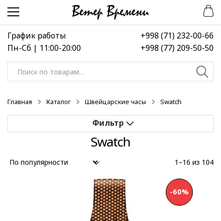
Перейти
Перейти
к
к
навигации
содержимому
График работы
+998 (71) 232-00-66
Пн-Сб | 11:00-20:00
+998 (77) 209-50-50
Искать:
Главная
Каталог
Швейцарские часы
Swatch
Swatch
Применить
1–16 из 104
Выберите диапазон цен
-60%