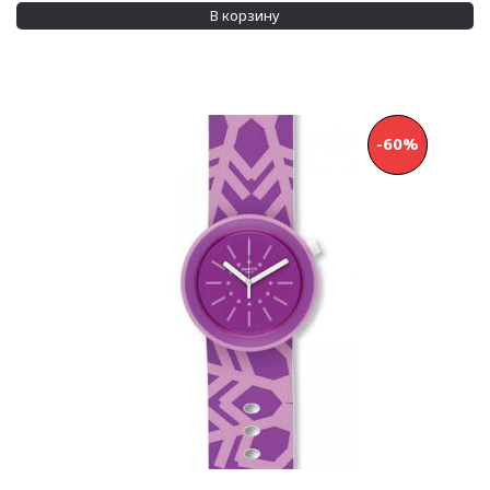
Размер корпуса
В корзину
25 мм
(7)
33 мм
(2)
Показывать больше
-60%
Водозащита
200 м
(2)
30 м
(102)
Применить