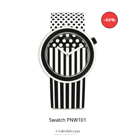
-60%
Swatch PNW101
1 149 000
сум