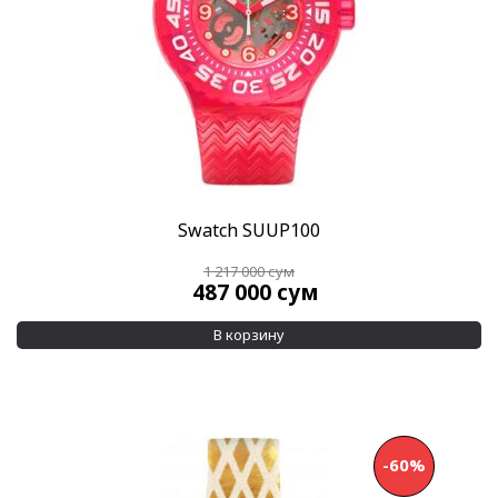
Swatch SUUP100
1 217 000
сум
487 000
сум
В корзину
-60%