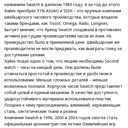
названием Swatch в далеком 1983 году. А за год до этого
Хайек приобрёл 51% ASUAG и SSIH – это крупные компании
швейцарского часового производства, которые владели
такими брендами, как Tissot, Omega, Rado, Longines.
Бытует мнение, что бренд Swatch создавали в противовес
активно растущим производителям часов из Азии. Их
преимущество было в приемлемой цене. Швейцарские же
производители не могли придумать, как выиграть гонку за
доступными ценами.
Хайек подал идею о том, что людям необходимы Second
watch – часы на каждый день. Они должны были
отличаться простотой в производстве и удобством в
использовании. Меньше сложных деталей – меньше
возможных поломок. Корпусов часов Swatch представляет
собой целый и единый механизм. В качестве доступного,
удароустойчивого материала использовался пластик.
Позднее к нему присоединились алюминий, нержавеющая
сталь, синтетические ткани и резина.
Компания Swatch в 1996, 2000 и 2004 годов смогла стать
официальным хронометристом летних Олимпийских игр.