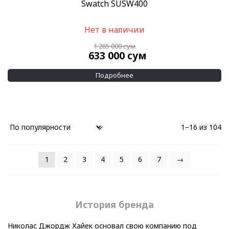
Swatch SUSW400
Нет в наличии
1 265 000
сум
633 000
сум
Подробнее
1–16 из 104
1
2
3
4
5
6
7
→
История бренда
Николас Джордж Хайек основал свою компанию под