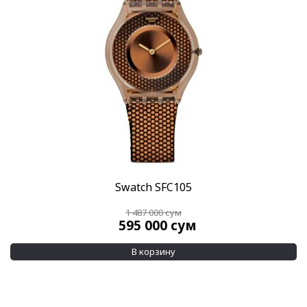
Скидка
-50%
(89)
-60%
(13)
Пол
Женские
(102)
Мужские
(69)
Бренд
Swatch
(104)
Swatch SFC105
Стиль
Дизайнерские
(77)
1 487 000
сум
595 000
сум
Классические
(2)
Повседневные
(49)
В корзину
Спортивные
(1)
Стекло