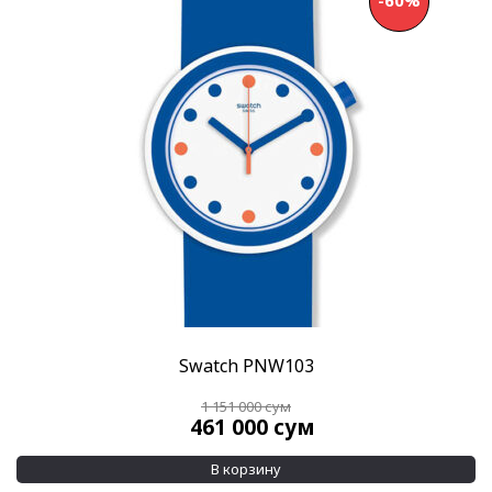
-60%
Swatch PNW103
1 151 000
сум
461 000
сум
В корзину