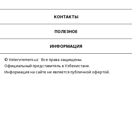
Пол
КОНТАКТЫ
Женские
ПОЛЕЗНОЕ
Механизм
Автоподзавод
(131)
ИНФОРМАЦИЯ
Кварцевые
(9)
Показывать больше
© Vetervremeni.uz Все права защищены.
Официальный представитель в Узбекистане.
Применить
Сбросить все
Информация на сайте не является публичной офертой.