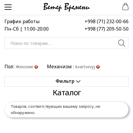
Перейти
Перейти
к
к
навигации
содержимому
График работы
+998 (71) 232-00-66
Пн-Сб | 11:00-20:00
+998 (77) 209-50-50
Искать:
Пол:
Механизм :
Женские
kvartsevyj
Каталог
Применить
Сбросить все
Товаров, соответствующих вашему запросу, не
Выберите диапазон цен
обнаружено.