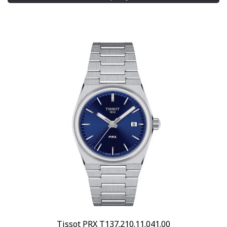
Японские часы Orient
(35)
SWAROVSKI
(82)
Часы Swarovski
(80)
Украшения Swarovski
(2)
Все часы
(1214)
Бренд
Anne Klein
(302)
Armani Exchange
(25)
Calvin Klein
(76)
Показывать больше
Стиль
Дизайнерские
(692)
Классические
(572)
Повседневные
(630)
Tissot PRX T137.210.11.041.00