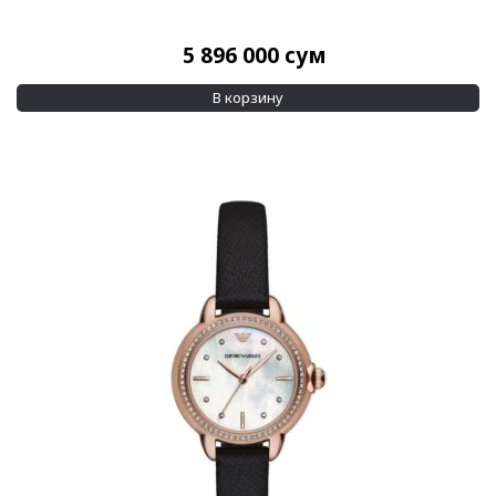
Спортивные
(20)
5 896 000
сум
Стекло
Минеральное
(861)
В корзину
Сапфировое
(353)
Показывать больше
Механизм
Автоподзавод
(125)
Кварцевые
(9)
Показывать больше
Материал корпуса
Сталь
Сталь/PVD
Сталь/Пластик/PVD
Сталь/Позолота
Алюминий
(6)