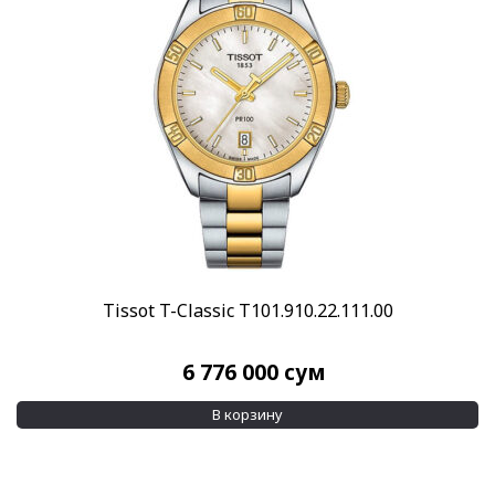
Показывать больше
Дополнительно
2 браслета в комплекте
(1)
Swarovski crystals
(134)
Показывать больше
Применить
Сбросить все
Tissot T-Classic T101.910.22.111.00
6 776 000
сум
В корзину