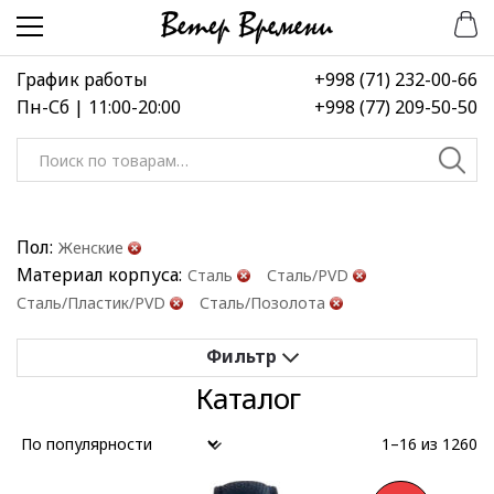
Перейти
Перейти
к
к
навигации
содержимому
График работы
+998 (71) 232-00-66
Пн-Сб | 11:00-20:00
+998 (77) 209-50-50
Искать:
Пол:
Женские
Материал корпуса:
Сталь
Сталь/PVD
Сталь/Пластик/PVD
Сталь/Позолота
Каталог
Применить
Сбросить все
1–16 из 1260
Выберите диапазон цен