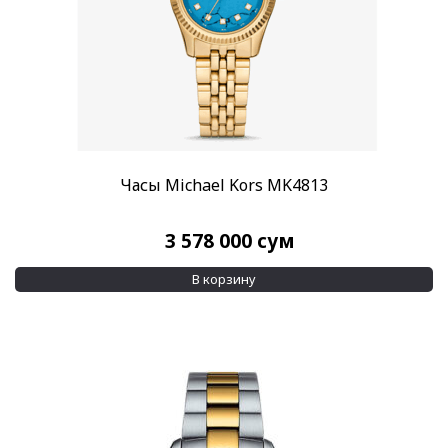
Титан
(8)
Титан/PVD
(2)
Цирконий
(38)
Показать меньше
Материал браслета
Алюминий
(1)
Каучук
(2)
Часы Michael Kors MK4813
Показывать больше
3 578 000
сум
Размер корпуса
В корзину
0,9 х 3,4 см
(1)
1,4 х 2,4 см
(1)
Показывать больше
Водозащита
100 м
(128)
200 м
(14)