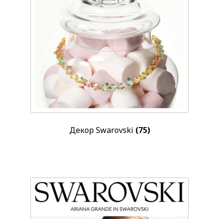
Жемчуг
(57)
Показывать больше
Размер корпуса
0,4 х 0,4 см
(2)
0,5 х 0,6 см
(1)
Показывать больше
Водозащита
50 м
(87)
Декор Swarovski
(75)
Применить