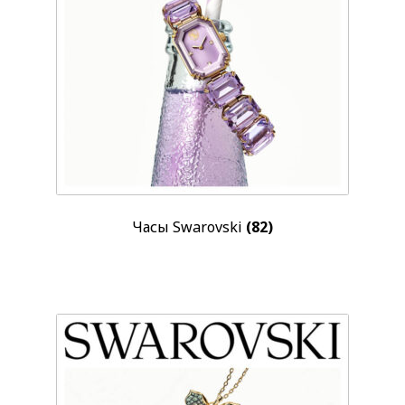
Скидка
-20%
(17)
-30%
(116)
Показывать больше
Пол
Женские
(624)
Категории
Часы Swarovski
(87)
Часы Swarovski
(82)
Украшения Swarovski
(785)
Декор Swarovski
(75)
Аксессуары Swarovski
(57)
Бренд
Certina
(1)
Swarovski
(1003)