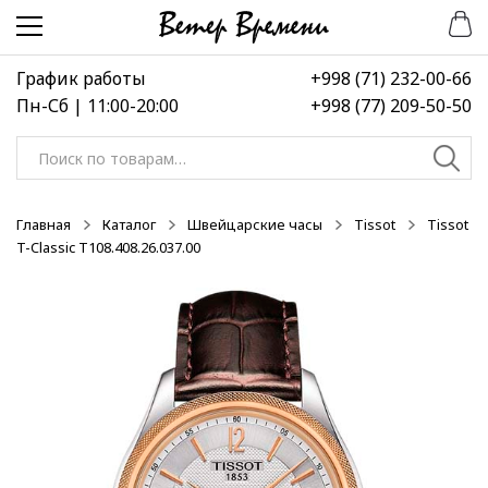
Перейти
Перейти
-50%
к
к
навигации
содержимому
График работы
+998 (71) 232-00-66
Пн-Сб | 11:00-20:00
+998 (77) 209-50-50
Искать:
Главная
Каталог
Швейцарские часы
Tissot
Tissot
T-Classic T108.408.26.037.00