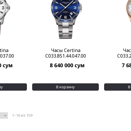
tina
Часы Certina
Час
.037.00
C033.851.44.047.00
C033.2
0
сум
8 640 000
сум
7 6
ну
В корзину
В
1–16 из 159