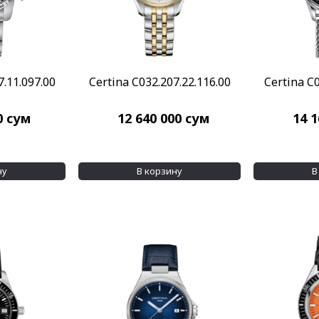
7.11.097.00
Certina C032.207.22.116.00
Certina C0
0
сум
12 640 000
сум
14 
ну
В корзину
В