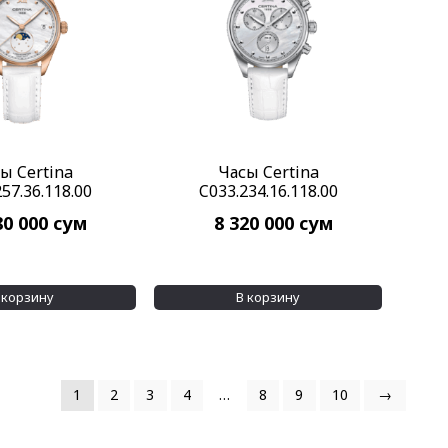
ы Certina
Часы Certina
57.36.118.00
C033.234.16.118.00
80 000
сум
8 320 000
сум
 корзину
В корзину
1
2
3
4
…
8
9
10
→