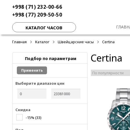
Перейти
Перейти
+998 (71) 232-00-66
к
к
+998 (77) 209-50-50
навигации
содержимому
ГЛАВН
КАТАЛОГ ЧАСОВ
Главная
Каталог
Швейцарские часы
Certina
Certina
Подбор по параметрам
Применить
Выберите диапазон цен
Скидка
-15%
(33)