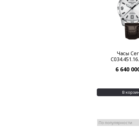
Часы Cer
C034.451.16
6 640 00
В корзи