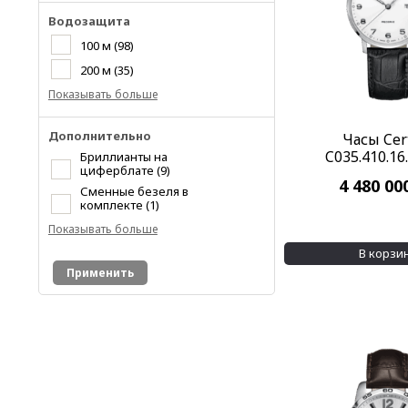
Водозащита
100 м
(98)
200 м
(35)
Показывать больше
Дополнительно
Часы Cer
C035.410.16
Бриллианты на
циферблате
(9)
4 480 00
Сменные безеля в
комплекте
(1)
Показывать больше
В корзи
Применить