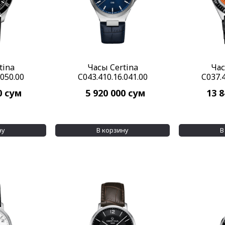
tina
Часы Certina
Час
.050.00
C043.410.16.041.00
C037.4
0
сум
5 920 000
сум
13 
ну
В корзину
В