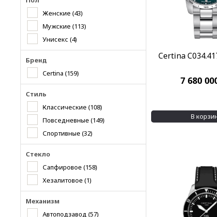
Пол
Женские
(43)
Мужские
(113)
Унисекс
(4)
Certina C034.41
Бренд
Certina
(159)
7 680 00
Стиль
Классические
(108)
В корзи
Повседневные
(149)
Спортивные
(32)
Стекло
Сапфировое
(158)
Хезалитовое
(1)
Механизм
Автоподзавод
(57)