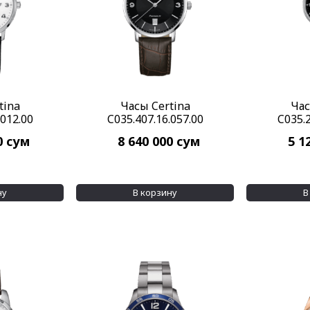
tina
Часы Certina
Час
.012.00
C035.407.16.057.00
C035.2
0
сум
8 640 000
сум
5 1
ну
В корзину
В