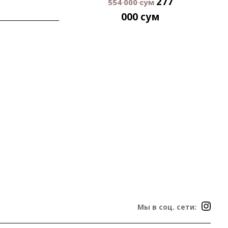
277
554 000
сум
000
сум
Мы в соц. сети: