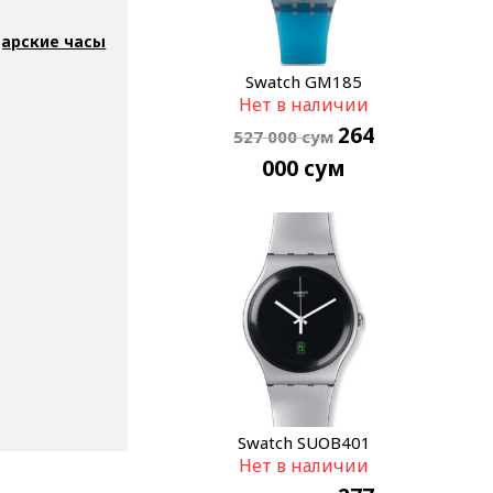
арские часы
Swatch GM185
Нет в наличии
264
527 000
сум
000
сум
Swatch SUOB401
Нет в наличии