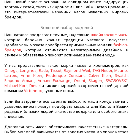
Наш новый проект основан на солидном опыте лидирующих
торговых сетей, таких как Хронос и Свис Тайм. Ветер Времени –
это интернет-магазин наручных часов известных мировых
брендов.
Большой выбор моделей
Наш каталог предлагает точные, надежные
швейцарские часы
,
которые бережно хранят традиции часового искусства.
Вдобавок вы можете приобрести оригинальные модели
fashion-
брендов
, которые отличаются неповторимым дизайном и
стилем и обязательно покорят истинных ценителей моды.
У нас представлены такие марки часов и хронометров, как
Omega
,
Longines
,
Rado
,
Tissot
,
Raymond Weil
,
TAG Heuer
,
Maurice
Lacroix
,
Anne Klein
,
Frederique Constant
,
Calvin Klein
,
Swatch
,
Emporio Armani
,
Armani Exchange
,
Orient
,
Skagen
,
SWAROVSKI
,
Michael Kors
,
Diesel
а так же широкий ассортимент швейцарской
компании
Victorinox
, кухонные ножи.
Если Вы затрудняетесь сделать выбор, то наши консультанты с
удовольствием помогут подобрать модели для Вас или Ваших
родных и близких людей в качестве подарка или особого знака
внимания.
Долговечность часов обеспечивают качественные материалы.
Выбор моделей варьируется от золотых часов до хронометров