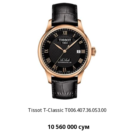
Стекло
Минеральное
(10)
Сапфировое
(876)
Показывать больше
Механизм
Автоподзавод
(304)
Кварцевые
(9)
Показывать больше
Материал корпуса
Алюминий
(4)
Золото
(20)
Tissot T-Classic T006.407.36.053.00
Показывать больше
Материал браслета
10 560 000
сум
Каучук
(82)