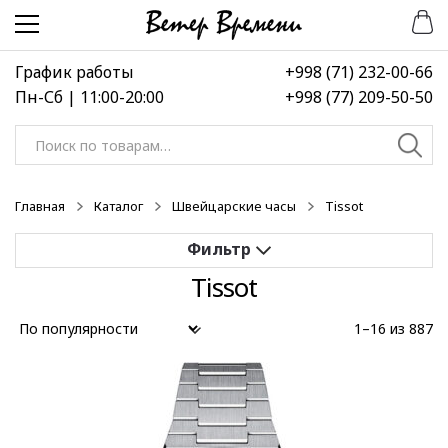
Перейти
Перейти
к
к
навигации
содержимому
График работы
+998 (71) 232-00-66
Пн-Сб | 11:00-20:00
+998 (77) 209-50-50
Искать:
Главная
Каталог
Швейцарские часы
Tissot
Tissot
Применить
1–16 из 887
Выберите диапазон цен