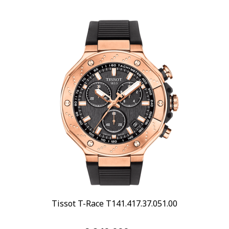
Tissot T-Race T141.417.37.051.00