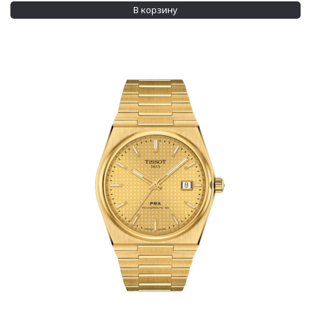
В корзину
Кожа
(308)
Показывать больше
Размер корпуса
18 x 31 мм
(1)
19 x 23 мм
(1)
Показывать больше
Водозащита
100 м
(364)
200 м
(11)
Показывать больше
Дополнительно
Бриллианты на корпусе
(16)
Бриллианты на ремешке
(1)
Показывать больше