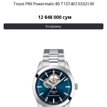
Tissot PRX Powermatic 80 T137.407.33.021.00
Применить
12 848 000
сум
В корзину