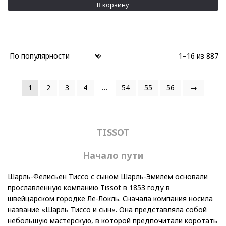
В корзину
1–16 из 887
1
2
3
4
…
54
55
56
→
TISSOT
Начало пути
Шарль-Фелисьен Тиссо с сыном Шарль-Эмилем основали
прославленную компанию Tissot в 1853 году в
швейцарском городке Ле-Локль. Сначала компания носила
название «Шарль Тиссо и сын». Она представляла собой
небольшую мастерскую, в которой предпочитали коротать