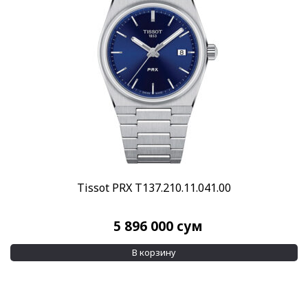
Скидка
-10%
(54)
-30%
(11)
Показывать больше
Пол
Женские
(327)
Мужские
(566)
Унисекс
(3)
Бренд
Tissot PRX T137.210.11.041.00
Tissot
(887)
5 896 000
сум
Стиль
Дизайнерские
(4)
В корзину
Классические
(605)
Повседневные
(670)
Спортивные
(213)