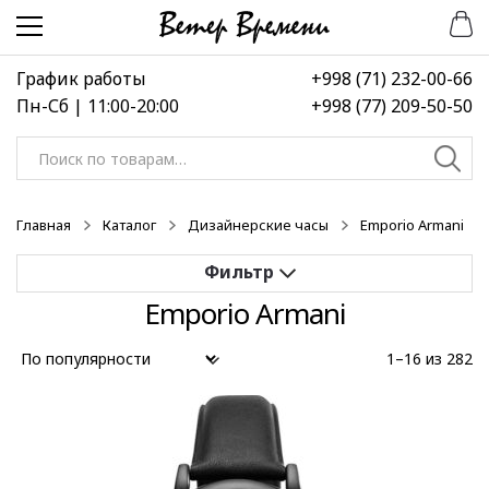
Перейти
Перейти
к
к
навигации
содержимому
График работы
+998 (71) 232-00-66
Пн-Сб | 11:00-20:00
+998 (77) 209-50-50
Искать:
Главная
Каталог
Дизайнерские часы
Emporio Armani
Emporio Armani
Применить
1–16 из 282
Выберите диапазон цен