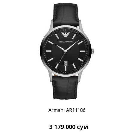
Автоподзавод
(1)
Кварцевый
(279)
Показывать больше
Материал корпуса
Керамика
(22)
Сталь
(155)
Показывать больше
Материал браслета
Каучук
(5)
Керамика
(23)
Показывать больше
Armani AR11186
Размер корпуса
18 x 25 мм
(1)
3 179 000
сум
20 мм
(8)