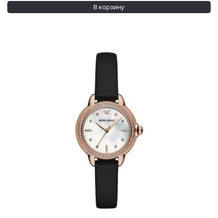
Показывать больше
В корзину
Водозащита
100 м
(5)
30 м
(85)
Показывать больше
Дополнительно
Swarovski crystals
(14)
Кристаллы на циферблате
(2)
Применить