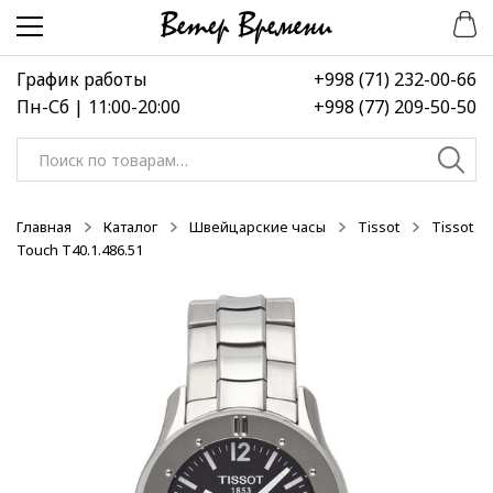
Перейти
Перейти
-50%
к
к
навигации
содержимому
График работы
+998 (71) 232-00-66
Пн-Сб | 11:00-20:00
+998 (77) 209-50-50
Искать:
Главная
Каталог
Швейцарские часы
Tissot
Tissot
Touch T40.1.486.51