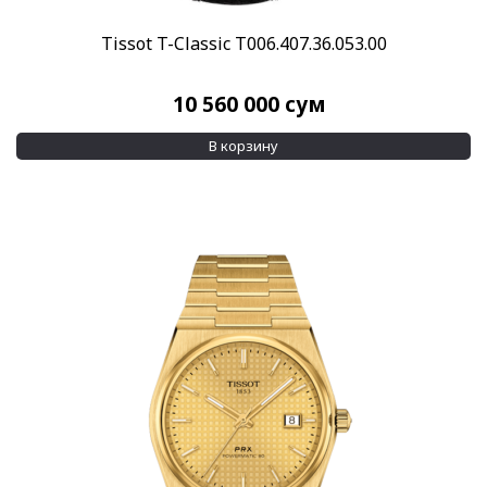
Показывать больше
Tissot T-Classic T006.407.36.053.00
Размер корпуса
16,5 мм
(1)
10 560 000
сум
17,2 мм
(1)
В корзину
Показывать больше
Водозащита
100 м
(376)
200 м
(58)
Показывать больше
Дополнительно
Swarovski crystals
(1)
Браслет в комплекте
(3)
Показывать больше
Применить
Сбросить все