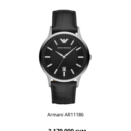
Смарт часы и кольца Ice-Watch
(9)
Смарт часы Ice Watch
(3)
Смарт кольца Ice Watch
(6)
Бренд
Armani Exchange
(60)
Calvin Klein
(52)
Certina
(113)
Показывать больше
Стиль
Дизайнерские
(387)
Классические
(643)
Повседневные
(816)
Armani AR11186
Спортивные
(279)