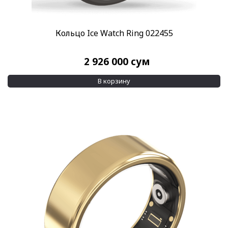
Дополнительно
Пульсометр
(6)
Кольцо Ice Watch Ring 022455
Трекер сна
(6)
Показывать больше
2 926 000
сум
Применить
Сбросить все
В корзину