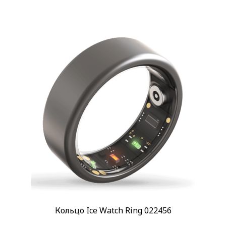
Certina
(1)
Ice-Watch
(6)
Tissot
(3)
Стиль
Классические
(2)
Повседневные
(8)
Спортивные
(8)
Стекло
Сапфировое
(4)
Механизм
Автоподзавод
(1)
Кварцевый
(2)
Показывать больше
Кольцо Ice Watch Ring 022456
Материал корпуса