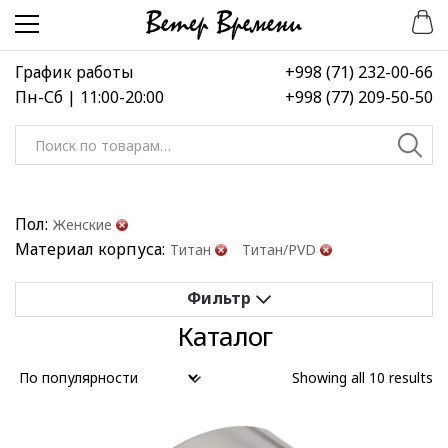
Перейти
Перейти
к
к
навигации
содержимому
График работы
+998 (71) 232-00-66
Пн-Сб | 11:00-20:00
+998 (77) 209-50-50
Искать:
Пол:
Женские
Материал корпуса:
Титан
Титан/PVD
Каталог
Применить
Сбросить все
Showing all 10 results
Выберите диапазон цен