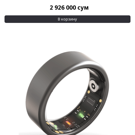
Титан
2 926 000
сум
Титан/PVD
Показывать больше
В корзину
Материал браслета
Каучук
(1)
Кожа
(1)
Показывать больше
Размер корпуса
16,5 мм
(1)
17,2 мм
(1)
Показывать больше
Водозащита
100 м
(3)
30 м
(1)
Показывать больше