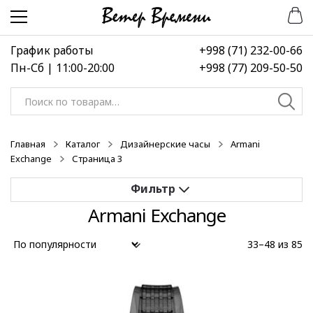
Перейти
Перейти
к
к
навигации
содержимому
График работы
+998 (71) 232-00-66
Пн-Сб | 11:00-20:00
+998 (77) 209-50-50
Искать:
Главная
Каталог
Дизайнерские часы
Armani
Exchange
Страница 3
Armani Exchange
Применить
33–48 из 85
Выберите диапазон цен