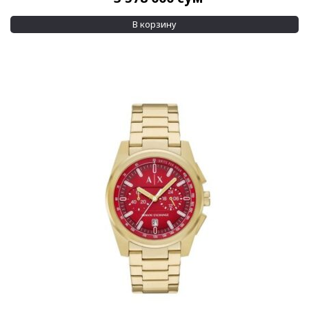
Показывать больше
В корзину
Водозащита
100 м
(4)
30 м
(4)
Показывать больше
Дополнительно
Swarovski crystals
(4)
Кожанный браслет в комплекте
(1)
Применить