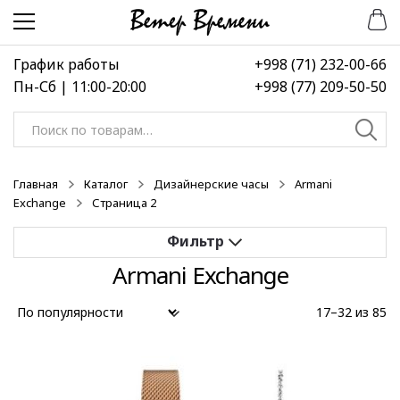
Перейти
Перейти
к
к
навигации
содержимому
График работы
+998 (71) 232-00-66
Пн-Сб | 11:00-20:00
+998 (77) 209-50-50
Искать:
Главная
Каталог
Дизайнерские часы
Armani
Exchange
Страница 2
Armani Exchange
Применить
17–32 из 85
Выберите диапазон цен