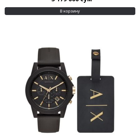
Показывать больше
В корзину
Водозащита
100 м
(4)
30 м
(4)
Показывать больше
Дополнительно
Swarovski crystals
(4)
Кожанный браслет в комплекте
(1)
Применить