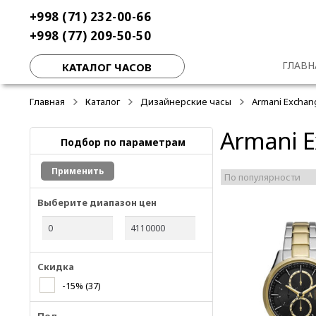
Перейти
Перейти
+998 (71) 232-00-66
к
к
+998 (77) 209-50-50
навигации
содержимому
ГЛАВН
КАТАЛОГ ЧАСОВ
Главная
Каталог
Дизайнерские часы
Armani Exchan
Armani 
Подбор по параметрам
Применить
Выберите диапазон цен
Скидка
-15%
(37)