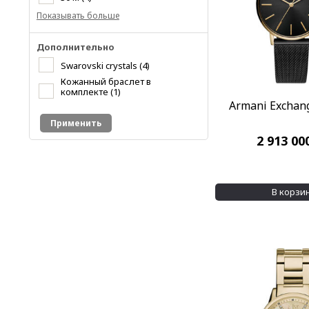
Показывать больше
Дополнительно
Swarovski crystals
(4)
Кожанный браслет в
комплекте
(1)
Armani Exchan
Применить
2 913 00
В корзи