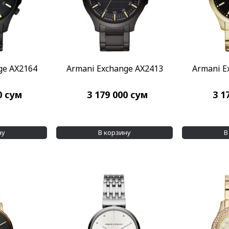
ge AX2164
Armani Exchange AX2413
Armani E
0
сум
3 179 000
сум
3 1
ну
В корзину
В