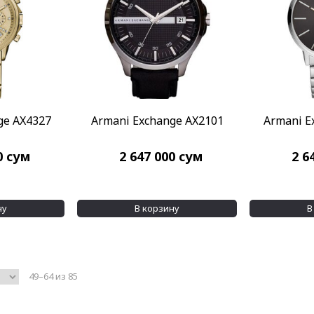
ge AX4327
Armani Exchange AX2101
Armani E
0
сум
2 647 000
сум
2 6
ну
В корзину
В
49–64 из 85