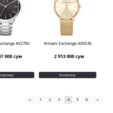
xchange AX2700
Armani Exchange AX5536
47 000
сум
2 913 000
сум
 корзину
В корзину
←
1
2
3
4
5
6
→