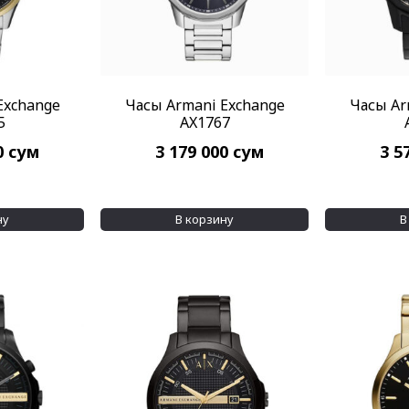
Exchange
Часы Armani Exchange
Часы Ar
5
AX1767
0
сум
3 179 000
сум
3 5
ну
В корзину
В