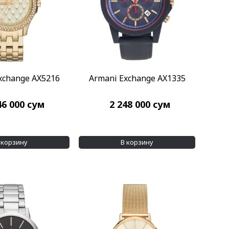
xchange AX5216
Armani Exchange AX1335
46 000
сум
2 248 000
сум
 корзину
В корзину