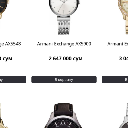
ge AX5548
Armani Exchange AX5900
Armani E
0
сум
2 647 000
сум
3 0
ну
В корзину
В