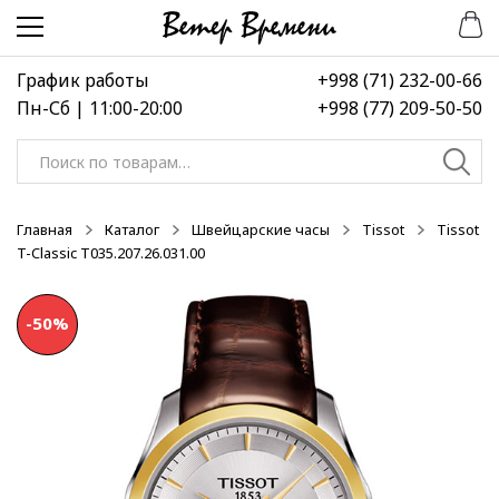
Перейти
Перейти
-40%
-40%
к
к
навигации
содержимому
График работы
+998 (71) 232-00-66
Пн-Сб | 11:00-20:00
+998 (77) 209-50-50
Искать:
Главная
Каталог
Швейцарские часы
Tissot
Tissot
T-Classic T035.207.26.031.00
-50%