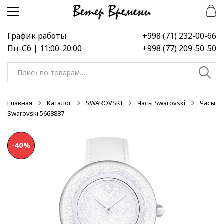
Перейти
Перейти
-40%
к
к
навигации
содержимому
График работы
+998 (71) 232-00-66
Пн-Сб | 11:00-20:00
+998 (77) 209-50-50
Искать:
Главная
Каталог
SWAROVSKI
Часы Swarovski
Часы
Swarovski 5668887
-40%