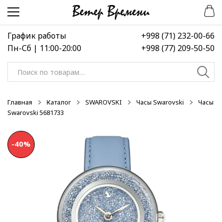
Перейти
Перейти
-40%
к
к
навигации
содержимому
График работы
+998 (71) 232-00-66
Пн-Сб | 11:00-20:00
+998 (77) 209-50-50
Искать:
Главная
Каталог
SWAROVSKI
Часы Swarovski
Часы
Swarovski 5681733
-40%