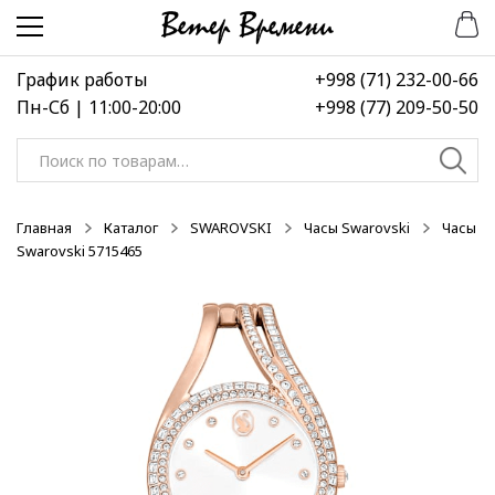
Перейти
Перейти
-30%
к
к
навигации
содержимому
График работы
+998 (71) 232-00-66
Пн-Сб | 11:00-20:00
+998 (77) 209-50-50
Искать:
Главная
Каталог
SWAROVSKI
Часы Swarovski
Часы
Swarovski 5715465