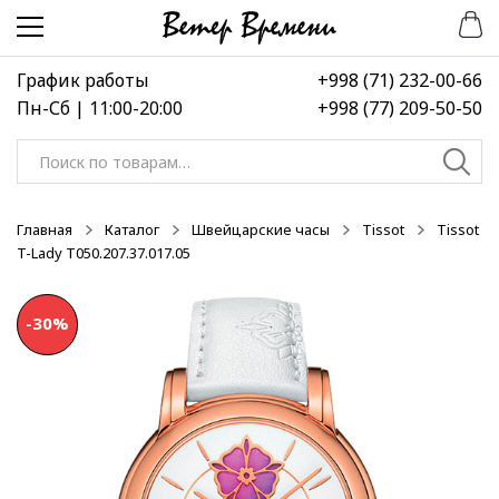
Перейти
Перейти
к
к
навигации
содержимому
График работы
+998 (71) 232-00-66
Пн-Сб | 11:00-20:00
+998 (77) 209-50-50
Искать:
Главная
Каталог
Швейцарские часы
Tissot
Tissot
T-Lady T050.207.37.017.05
-30%