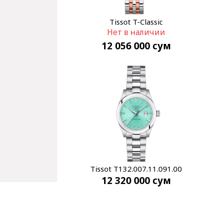
Tissot T-Classic
Нет в наличии
T41.2.183.16
12 056 000
сум
Tissot T132.007.11.091.00
12 320 000
сум