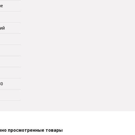
ые
кий
80
вно просмотренные товары