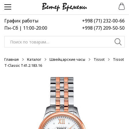
Перейти
Перейти
к
к
навигации
содержимому
График работы
+998 (71) 232-00-66
Пн-Сб | 11:00-20:00
+998 (77) 209-50-50
Искать:
Главная
Каталог
Швейцарские часы
Tissot
Tissot
T-Classic T41.2.183.16