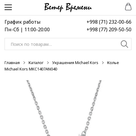
Перейти
Перейти
-30%
-30%
-15%
к
к
навигации
содержимому
График работы
+998 (71) 232-00-66
Пн-Сб | 11:00-20:00
+998 (77) 209-50-50
Искать:
Главная
Каталог
Украшения Michael Kors
Колье
Michael Kors MKC1407AN040