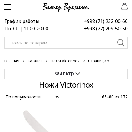
Перейти
Перейти
к
к
навигации
содержимому
График работы
+998 (71) 232-00-66
Пн-Сб | 11:00-20:00
+998 (77) 209-50-50
Искать:
Главная
Каталог
Ножи Victorinox
Страница 5
Ножи Victorinox
Применить
65–80 из 172
Выберите диапазон цен