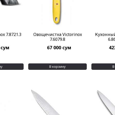
ox 7.8721.3
Овощечистка Victorinox
Кухонный
7.6079.8
6.8
0
сум
67 000
сум
42
ну
В корзину
В