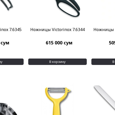
nox 7.6345
Ножницы Victorinox 7.6344
Ножницы V
0
сум
615 000
сум
50
ну
В корзину
В