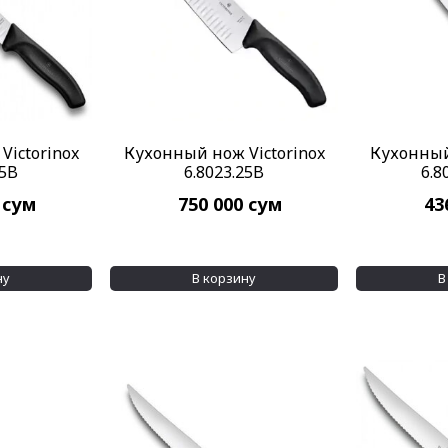
ictorinox
Кухонный нож Victorinox
Кухонный
25B
6.8023.25B
6.8
0
сум
750 000
сум
43
ну
В корзину
В