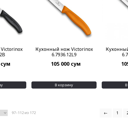
ictorinox
Кухонный нож Victorinox
Кухонный
22B
6.7936.12L9
6.
0
сум
105 000
сум
10
ну
В корзину
В
97–112 из 172
←
1