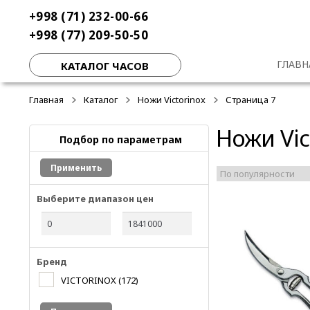
Перейти
Перейти
+998 (71) 232-00-66
к
к
+998 (77) 209-50-50
навигации
содержимому
ГЛАВН
КАТАЛОГ ЧАСОВ
Главная
Каталог
Ножи Victorinox
Страница 7
Ножи Vic
Подбор по параметрам
Применить
Выберите диапазон цен
Бренд
VICTORINOX
(172)