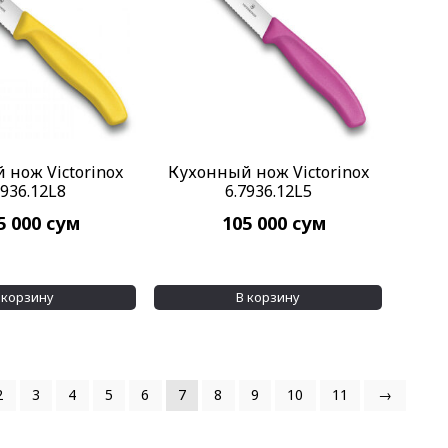
 нож Victorinox
Кухонный нож Victorinox
7936.12L8
6.7936.12L5
5 000
сум
105 000
сум
 корзину
В корзину
2
3
4
5
6
7
8
9
10
11
→