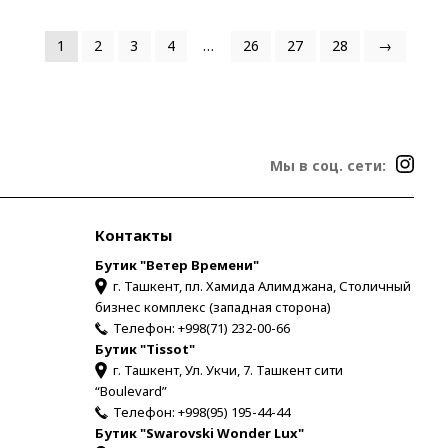
1
2
3
4
…
26
27
28
→
Мы в соц. сети:
Контакты
Бутик "Ветер Времени"
г. Ташкент, пл. Хамида Алимджана, Столичный
бизнес комплекс (западная сторона)
Телефон:
+998(71) 232-00-66
Бутик "Tissot"
г. Ташкент, Ул. Укчи, 7. Ташкент сити
“Boulevard”
Телефон:
+998(95) 195-44-44
Бутик "Swarovski Wonder Lux"