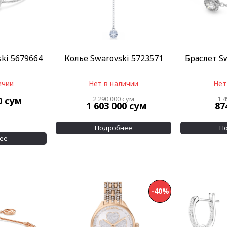
ki 5679664
Колье Swarovski 5723571
Браслет S
ичии
Нет в наличии
Нет
2 290 000
сум
1 
0
сум
1 603 000
сум
87
Подробнее
П
ее
-40%