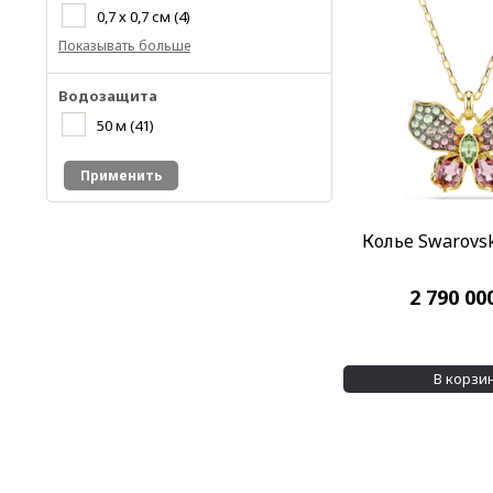
0,7 х 0,7 см
(4)
Показывать больше
Водозащита
50 м
(41)
Применить
Колье Swarovsk
2 790 00
В корзи