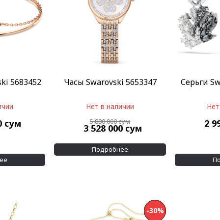
ki 5683452
Часы Swarovski 5653347
Серьги Sw
ичии
Нет в наличии
Нет
5 880 000
сум
0
сум
2 9
3 528 000
сум
Подробнее
ее
П
-30%