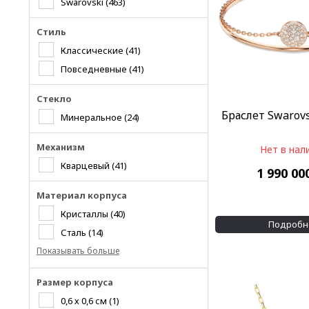
Swarovski
(463)
Стиль
Классические
(41)
Повседневные
(41)
Стекло
Браслет Swarovs
Минеральное
(24)
Механизм
Нет в нал
Кварцевый
(41)
1 990 00
Материал корпуса
Кристаллы
(40)
Подробн
Сталь
(14)
Показывать больше
Размер корпуса
0,6 х 0,6 см
(1)