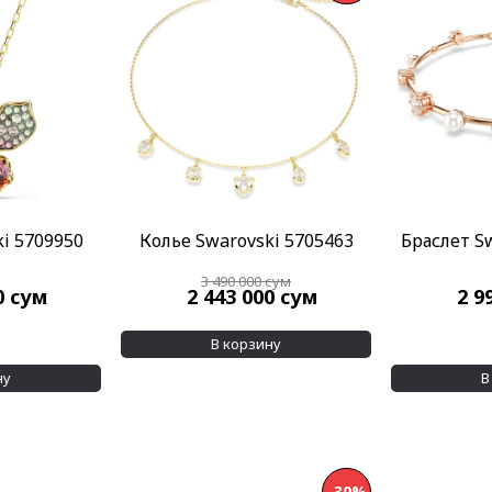
i 5709950
Колье Swarovski 5705463
Браслет S
3 490 000
сум
0
сум
2 443 000
сум
2 9
В корзину
ну
В
-30%