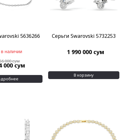
warovski 5636266
Серьги Swarovski 5732253
1 990 000
сум
 в наличии
456 000
сум
4 000
сум
В корзину
одробнее