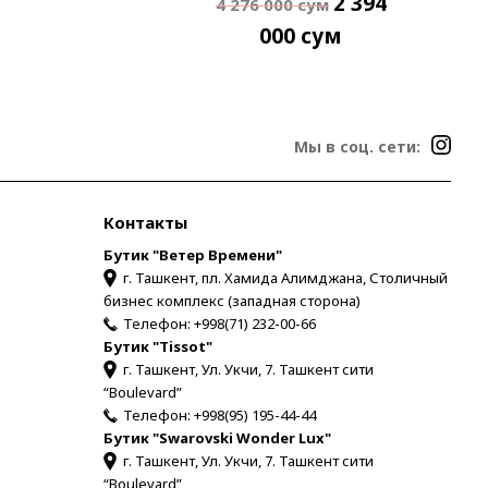
2 394
4 276 000
сум
000
сум
Мы в соц. сети:
Контакты
Бутик "Ветер Времени"
г. Ташкент, пл. Хамида Алимджана, Столичный
бизнес комплекс (западная сторона)
Телефон:
+998(71) 232-00-66
Бутик "Tissot"
г. Ташкент, Ул. Укчи, 7. Ташкент сити
“Boulevard”
Телефон:
+998(95) 195-44-44
Бутик "Swarovski Wonder Lux"
г. Ташкент, Ул. Укчи, 7. Ташкент сити
“Boulevard”