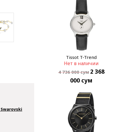
Tissot T-Trend
Нет в наличии
T103.310.16.033.00
2 368
4 736 000
сум
000
сум
Swarovski