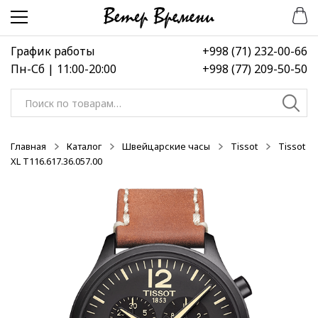
Перейти
Перейти
к
к
навигации
содержимому
График работы
+998 (71) 232-00-66
Пн-Сб | 11:00-20:00
+998 (77) 209-50-50
Искать:
Главная
Каталог
Швейцарские часы
Tissot
Tissot
XL T116.617.36.057.00