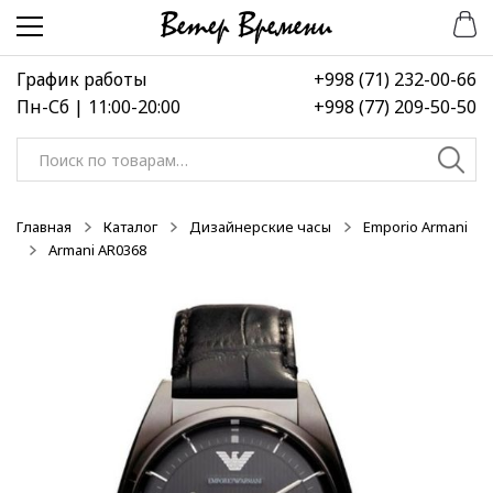
Перейти
Перейти
-50%
-50%
-50%
к
к
навигации
содержимому
График работы
+998 (71) 232-00-66
Пн-Сб | 11:00-20:00
+998 (77) 209-50-50
Искать:
Главная
Каталог
Дизайнерские часы
Emporio Armani
Armani AR0368