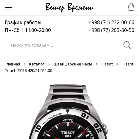
Перейти
Перейти
-50%
к
к
навигации
содержимому
График работы
+998 (71) 232-00-66
Пн-Сб | 11:00-20:00
+998 (77) 209-50-50
Искать:
Главная
Каталог
Швейцарские часы
Tissot
Tissot
Touch T056.420.21.051.00