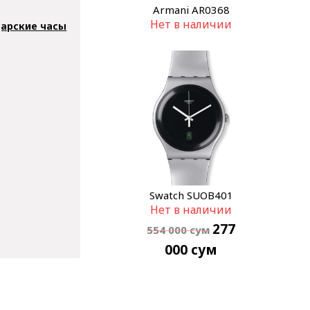
Armani AR0368
Нет в наличии
арские часы
Swatch SUOB401
Нет в наличии
277
554 000
сум
000
сум