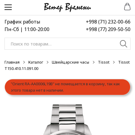
Перейти
Перейти
к
к
навигации
содержимому
График работы
+998 (71) 232-00-66
Пн-Сб | 11:00-20:00
+998 (77) 209-50-50
Искать:
Главная
Каталог
Швейцарские часы
Tissot
Tissot
T150.410.11.091.00
"Orient RA-AA0006L19B" не помещается в корзину, так как
этого товара нет в наличии.