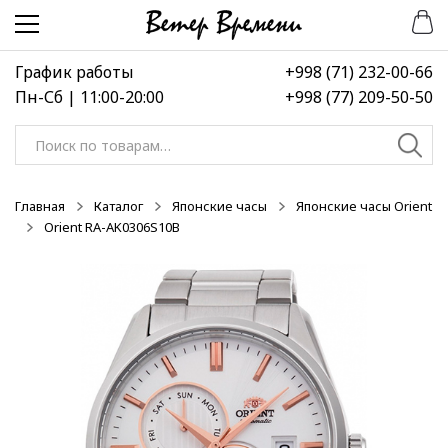
Перейти
Перейти
к
к
навигации
содержимому
График работы
+998 (71) 232-00-66
Пн-Сб | 11:00-20:00
+998 (77) 209-50-50
Искать:
Главная
Каталог
Японские часы
Японские часы Orient
Orient RA-AK0306S10B