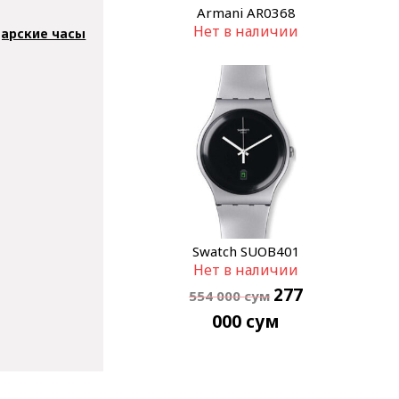
Armani AR0368
Нет в наличии
арские часы
Swatch SUOB401
Нет в наличии
277
554 000
сум
000
сум