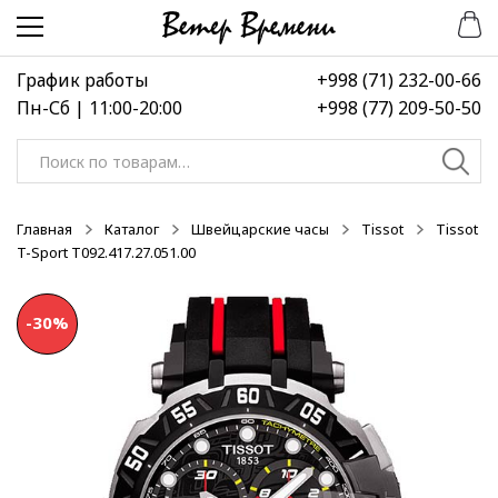
Перейти
Перейти
к
к
навигации
содержимому
График работы
+998 (71) 232-00-66
Пн-Сб | 11:00-20:00
+998 (77) 209-50-50
Искать:
Главная
Каталог
Швейцарские часы
Tissot
Tissot
T-Sport T092.417.27.051.00
-30%