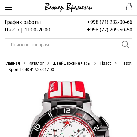
Перейти
Перейти
-50%
к
к
навигации
содержимому
График работы
+998 (71) 232-00-66
Пн-Сб | 11:00-20:00
+998 (77) 209-50-50
Искать:
Главная
Каталог
Швейцарские часы
Tissot
Tissot
T-Sport T048.417.27.017.00