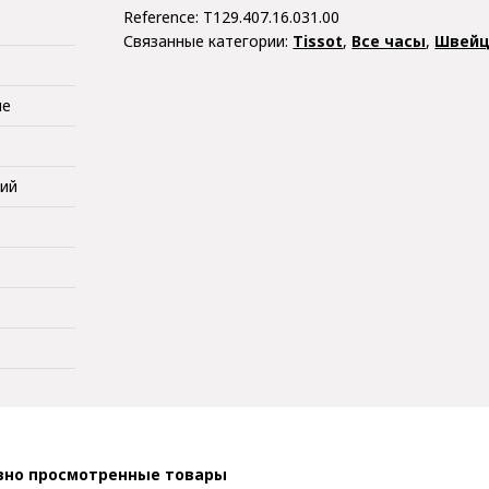
Reference:
T129.407.16.031.00
Связанные категории:
Tissot
,
Все часы
,
Швейц
ые
кий
вно просмотренные товары