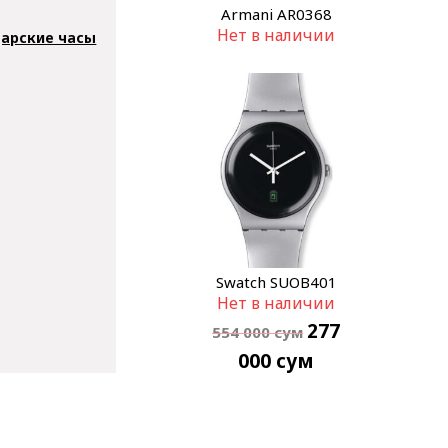
Armani AR0368
Нет в наличии
арские часы
Swatch SUOB401
Нет в наличии
277
554 000
сум
000
сум