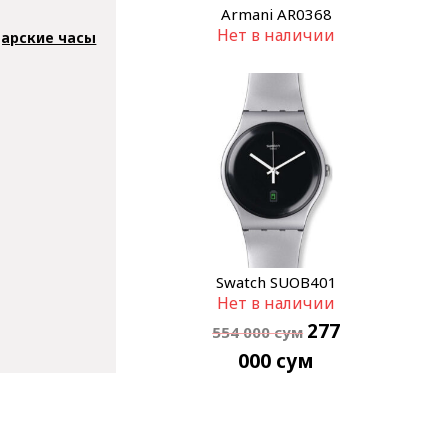
Armani AR0368
Нет в наличии
арские часы
Swatch SUOB401
Нет в наличии
277
554 000
сум
000
сум