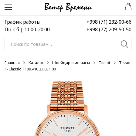
Перейти
Перейти
-50%
к
к
навигации
содержимому
График работы
+998 (71) 232-00-66
Пн-Сб | 11:00-20:00
+998 (77) 209-50-50
Искать:
Главная
Каталог
Швейцарские часы
Tissot
Tissot
T-Classic T109.410.33.031.00