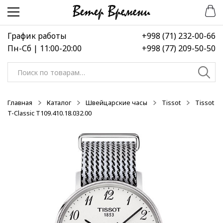
Перейти
Перейти
-50%
к
к
навигации
содержимому
График работы
+998 (71) 232-00-66
Пн-Сб | 11:00-20:00
+998 (77) 209-50-50
Искать:
Главная
Каталог
Швейцарские часы
Tissot
Tissot
T-Classic T109.410.18.032.00