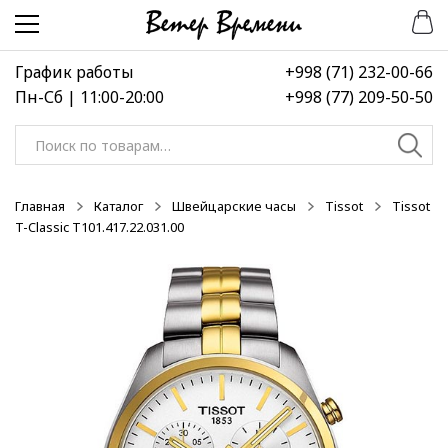
Перейти
Перейти
-50%
к
к
навигации
содержимому
График работы
+998 (71) 232-00-66
Пн-Сб | 11:00-20:00
+998 (77) 209-50-50
Искать:
Главная
Каталог
Швейцарские часы
Tissot
Tissot
T-Classic T101.417.22.031.00