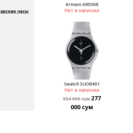
Armani AR0368
Нет в наличии
арские часы
Swatch SUOB401
Нет в наличии
277
554 000
сум
000
сум