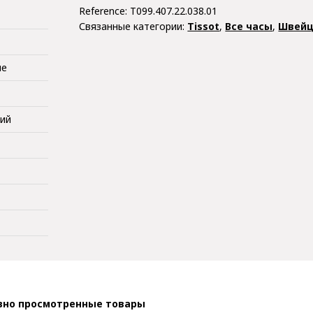
Reference:
T099.407.22.038.01
Связанные категории:
Tissot
,
Все часы
,
Швейц
ые
кий
вно просмотренные товары