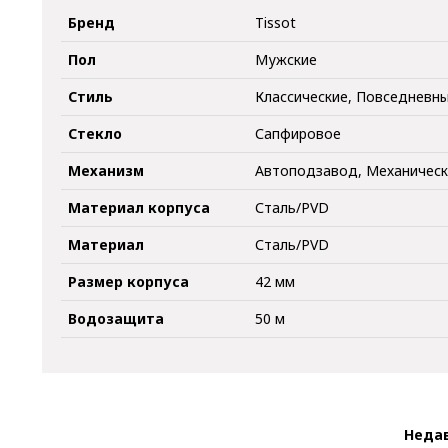
Бренд
Tissot
Пол
Мужские
Стиль
Классические, Повседневн
Стекло
Сапфировое
Механизм
Автоподзавод, Механичес
Материал корпуса
Сталь/PVD
Материал
Сталь/PVD
Размер корпуса
42 мм
Водозащита
50 м
Неда