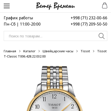
Перейти
Перейти
-50%
к
к
навигации
содержимому
График работы
+998 (71) 232-00-66
Пн-Сб | 11:00-20:00
+998 (77) 209-50-50
Искать:
Главная
Каталог
Швейцарские часы
Tissot
Tissot
T-Classic T006.428.22.032.00