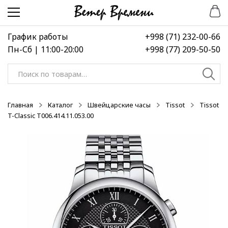
Перейти
Перейти
-50%
к
к
навигации
содержимому
График работы
+998 (71) 232-00-66
Пн-Сб | 11:00-20:00
+998 (77) 209-50-50
Искать:
Главная
Каталог
Швейцарские часы
Tissot
Tissot
T-Classic T006.414.11.053.00