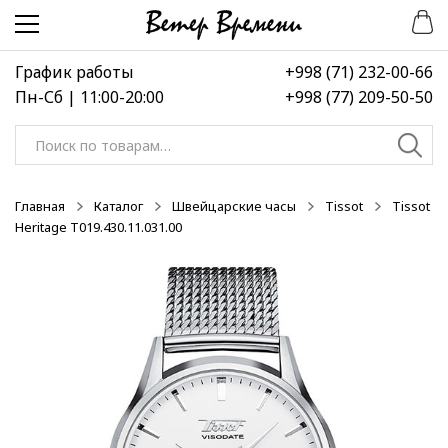
Перейти
Перейти
-50%
к
к
навигации
содержимому
График работы
+998 (71) 232-00-66
Пн-Сб | 11:00-20:00
+998 (77) 209-50-50
Искать:
Главная
Каталог
Швейцарские часы
Tissot
Tissot
Heritage T019.430.11.031.00