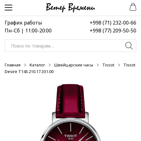
Перейти
Перейти
-40%
-40%
к
к
навигации
содержимому
График работы
+998 (71) 232-00-66
Пн-Сб | 11:00-20:00
+998 (77) 209-50-50
Искать:
Главная
Каталог
Швейцарские часы
Tissot
Tissot
Desire T143.210.17.331.00